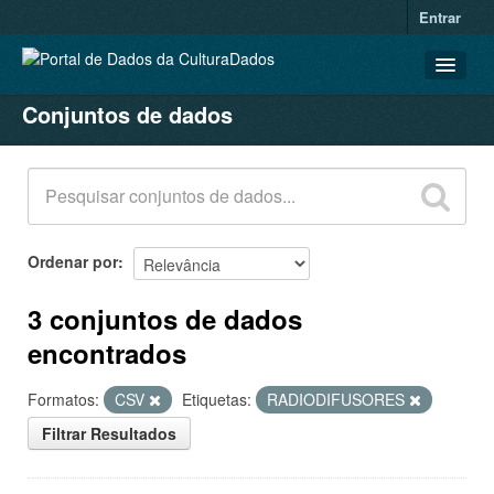
Entrar
Conjuntos de dados
CONJUNTOS DE DADOS
ORGANIZAÇÕES
GRUPOS
SOBRE
Ordenar por
3 conjuntos de dados
encontrados
Formatos:
CSV
Etiquetas:
RADIODIFUSORES
Filtrar Resultados