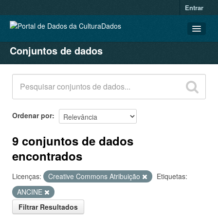
Entrar
Conjuntos de dados
CONJUNTOS DE DADOS
ORGANIZAÇÕES
GRUPOS
SOBRE
Ordenar por
9 conjuntos de dados
encontrados
Licenças:
Creative Commons Atribuição
Etiquetas:
ANCINE
Filtrar Resultados