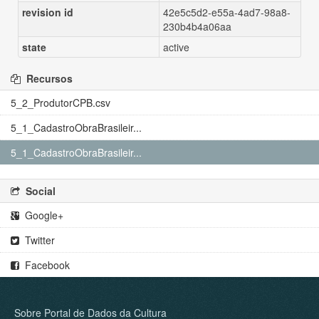
revision id
42e5c5d2-e55a-4ad7-98a8-
230b4b4a06aa
state
active
Recursos
5_2_ProdutorCPB.csv
5_1_CadastroObraBrasileir...
5_1_CadastroObraBrasileir...
Social
Google+
Twitter
Facebook
Sobre Portal de Dados da Cultura