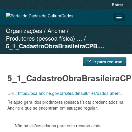
Entrar
Organizações
Ancine
CONJUNTOS DE DADOS
Produtores (pessoa física) ...
ORGANIZAÇÕES
5_1_CadastroObraBrasileiraCPB....
GRUPOS
SOBRE
Ir para recurso
5_1_CadastroObraBrasileiraCP
URL:
https://oca.ancine.gov.br/sites/default/files/dados-abertos/5_1_CadastroObraBrasileiraCPB.js
Relação geral dos produtores (pessoa física) credenciados na
Ancine e que se encontram em situação regular.
Não há visões criadas para este recurso ainda.