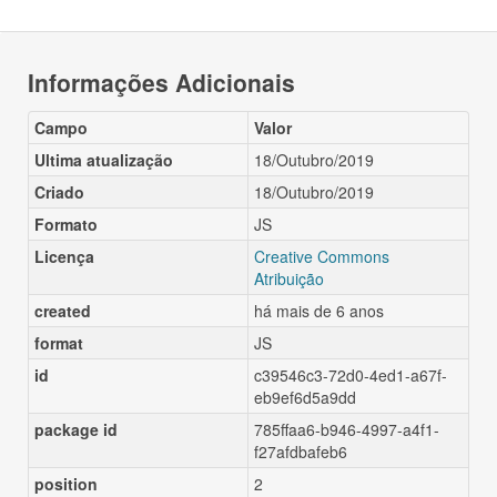
Informações Adicionais
Campo
Valor
Ultima atualização
18/Outubro/2019
Criado
18/Outubro/2019
Formato
JS
Licença
Creative Commons
Atribuição
created
há mais de 6 anos
format
JS
id
c39546c3-72d0-4ed1-a67f-
eb9ef6d5a9dd
package id
785ffaa6-b946-4997-a4f1-
f27afdbafeb6
position
2