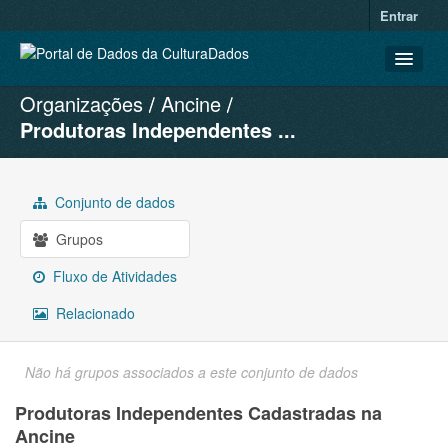
Entrar
Organizações
Ancine
CONJUNTOS DE DADOS
Produtoras Independentes ...
ORGANIZAÇÕES
GRUPOS
Conjunto de dados
SOBRE
Grupos
Fluxo de Atividades
Relacionado
Não há grupos associados a este conjunto de dados
Produtoras Independentes Cadastradas na
Ancine