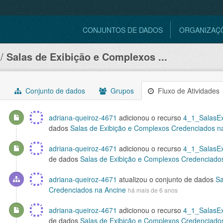
CONJUNTOS DE DADOS
ORGANIZAÇ
Salas de Exibição e Complexos ...
Conjunto de dados
Grupos
Fluxo de Atividades
adriana-queiroz-4671
adicionou o recurso
4_1_SalasEx
dados
Salas de Exibição e Complexos Credenciados n
adriana-queiroz-4671
adicionou o recurso
4_1_SalasE
de dados
Salas de Exibição e Complexos Credenciado
adriana-queiroz-4671
atualizou o conjunto de dados
Sa
Credenciados na Ancine
há mais de 6 anos
adriana-queiroz-4671
adicionou o recurso
4_1_SalasEx
de dados
Salas de Exibição e Complexos Credenciado