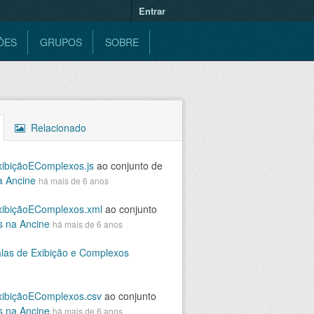
Entrar
ÕES
GRUPOS
SOBRE
Relacionado
ibiçãoEComplexos.js
ao conjunto de
a Ancine
há mais de 6 anos
xibiçãoEComplexos.xml
ao conjunto
s na Ancine
há mais de 6 anos
las de Exibição e Complexos
ibiçãoEComplexos.csv
ao conjunto
s na Ancine
há mais de 6 anos