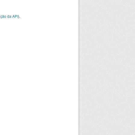
ção da API
).