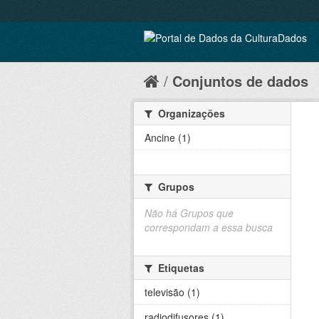
Conjuntos de dados
Organizações
Ancine (1)
Grupos
Não há Grupos que
correspondam a essa busca
Etiquetas
televisão (1)
radiodifusores (1)