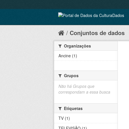
Conjuntos de dados
Organizações
Ancine (1)
Grupos
Não há Grupos que
correspondam a essa busca
Etiquetas
TV (1)
TELEVISÃO (1)