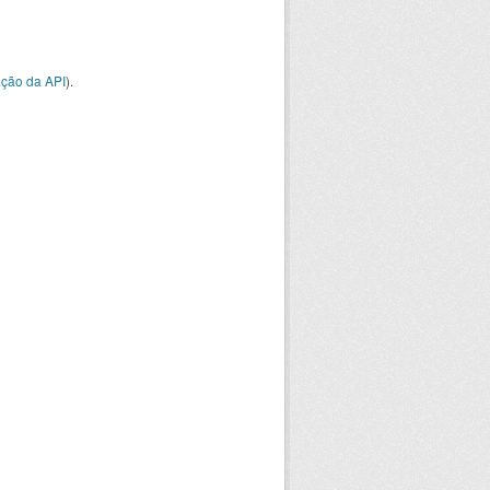
ção da API
).