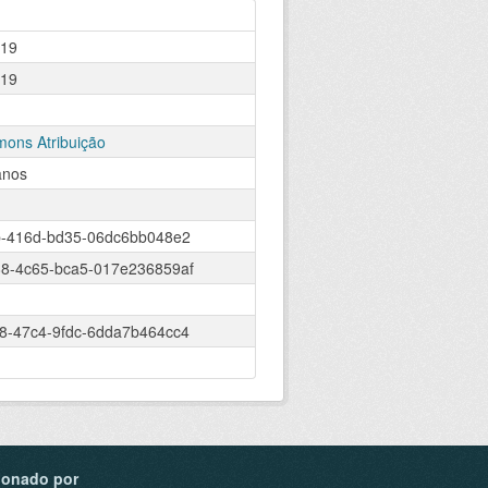
019
019
ons Atribuição
anos
b-416d-bd35-06dc6bb048e2
8-4c65-bca5-017e236859af
8-47c4-9fdc-6dda7b464cc4
ionado por