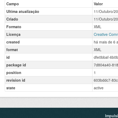
Campo
Valor
Ultima atualização
11/Outubro/2
Criado
11/Outubro/2
Formato
XML
Licença
Creative Comm
created
há mais de 6 
format
XML
id
dfe0bbaf-6b0
package id
7d804a40-818
position
1
revision id
603bddc7-83c
state
active
Impuls