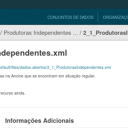
CONJUNTOS DE DADOS
ORGANIZAÇ
Produtoras Independentes ...
2_1_ProdutorasI
ndependentes.xml
s/default/files/dados-abertos/2_1_ProdutorasIndependentes.xml
as na Ancine que se encontram em situação regular.
recurso ainda.
Informações Adicionais