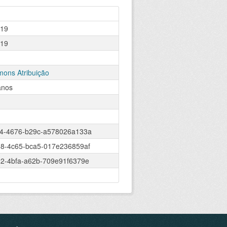
019
019
ons Atribuição
anos
4-4676-b29c-a578026a133a
8-4c65-bca5-017e236859af
2-4bfa-a62b-709e91f6379e