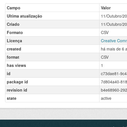
Campo
Valor
Ultima atualização
11/Outubro/2
Criado
11/Outubro/2
Formato
CSV
Licença
Creative Comm
created
há mais de 6 
format
CSV
has views
1
id
c73dae81-9c4
package id
7d804a40-818
revision id
b4e68960-292
state
active