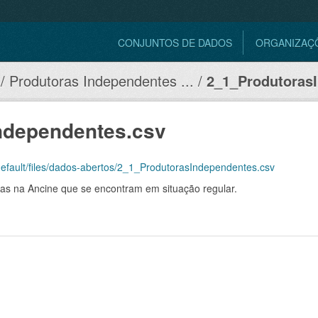
CONJUNTOS DE DADOS
ORGANIZAÇ
Produtoras Independentes ...
2_1_ProdutorasI
ndependentes.csv
s/default/files/dados-abertos/2_1_ProdutorasIndependentes.csv
as na Ancine que se encontram em situação regular.