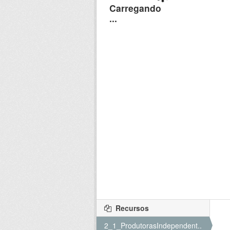
Recursos
2_1_ProdutorasIndependent...