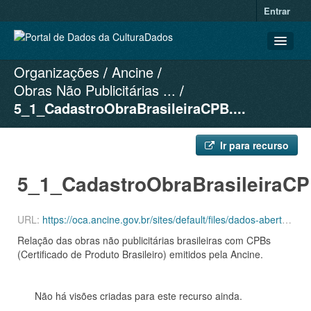
Entrar
Organizações
Ancine
CONJUNTOS DE DADOS
Obras Não Publicitárias ...
ORGANIZAÇÕES
5_1_CadastroObraBrasileiraCPB....
GRUPOS
SOBRE
Ir para recurso
5_1_CadastroObraBrasileiraCP
URL:
https://oca.ancine.gov.br/sites/default/files/dados-abertos/5_1_CadastroObraBrasileiraCPB.js
Relação das obras não publicitárias brasileiras com CPBs
(Certificado de Produto Brasileiro) emitidos pela Ancine.
Não há visões criadas para este recurso ainda.