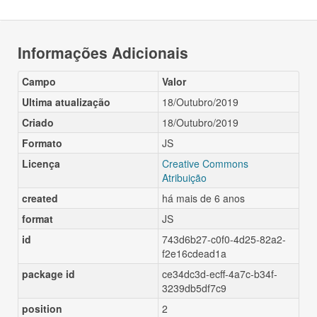
Informações Adicionais
Campo
Valor
Ultima atualização
18/Outubro/2019
Criado
18/Outubro/2019
Formato
JS
Licença
Creative Commons
Atribuição
created
há mais de 6 anos
format
JS
id
743d6b27-c0f0-4d25-82a2-
f2e16cdead1a
package id
ce34dc3d-ecff-4a7c-b34f-
3239db5df7c9
position
2