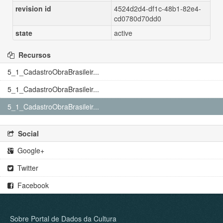
revision id
4524d2d4-df1c-48b1-82e4-
cd0780d70dd0
state
active
Recursos
5_1_CadastroObraBrasileir...
5_1_CadastroObraBrasileir...
5_1_CadastroObraBrasileir...
Social
Google+
Twitter
Facebook
Sobre Portal de Dados da Cultura