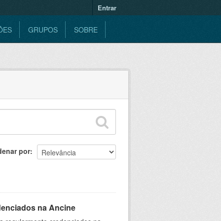
Entrar
ÕES
GRUPOS
SOBRE
denar por
denciados na Ancine