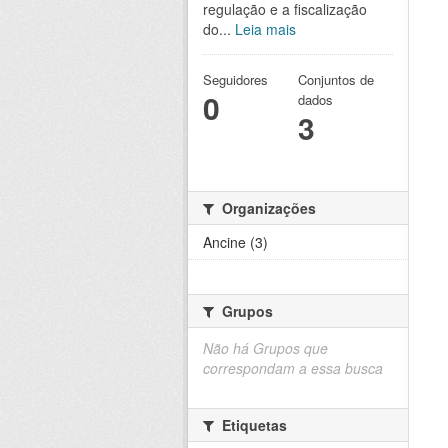
regulação e a fiscalização
do...
Leia mais
Seguidores
Conjuntos de
0
dados
3
Organizações
Ancine (3)
Grupos
Não há Grupos que
correspondam a essa busca
Etiquetas