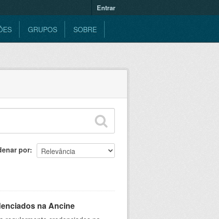
Entrar
ÕES
GRUPOS
SOBRE
denar por
denciados na Ancine