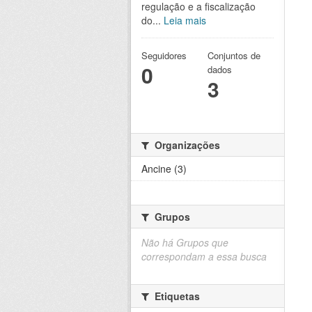
regulação e a fiscalização
do...
Leia mais
Seguidores
Conjuntos de
0
dados
3
Organizações
Ancine (3)
Grupos
Não há Grupos que
correspondam a essa busca
Etiquetas