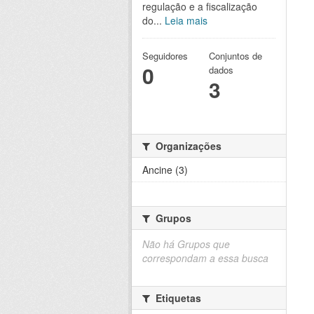
regulação e a fiscalização
do...
Leia mais
Seguidores
Conjuntos de
0
dados
3
Organizações
Ancine (3)
Grupos
Não há Grupos que
correspondam a essa busca
Etiquetas