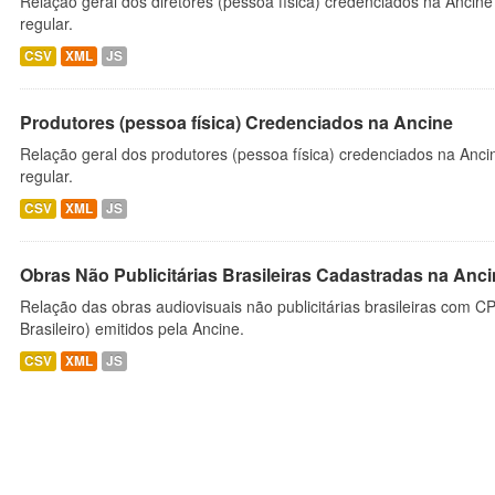
Relação geral dos diretores (pessoa física) credenciados na Ancin
regular.
CSV
XML
JS
Produtores (pessoa física) Credenciados na Ancine
Relação geral dos produtores (pessoa física) credenciados na Anc
regular.
CSV
XML
JS
Obras Não Publicitárias Brasileiras Cadastradas na Anc
Relação das obras audiovisuais não publicitárias brasileiras com C
Brasileiro) emitidos pela Ancine.
CSV
XML
JS