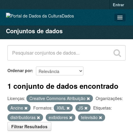
Entrar
Conjuntos de dados
CONJUNTOS DE DADOS
ORGANIZAÇÕES
GRUPOS
SOBRE
Ordenar por
1 conjunto de dados encontrado
Licenças:
Creative Commons Atribuição
Organizações:
Ancine
Formatos:
XML
JS
Etiquetas:
distribuidoras
exibidores
televisão
Filtrar Resultados