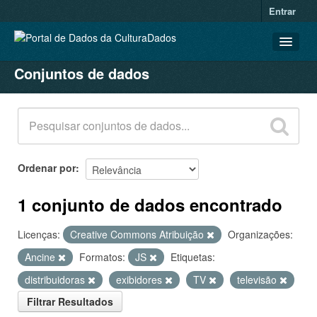
Entrar
Conjuntos de dados
CONJUNTOS DE DADOS
ORGANIZAÇÕES
GRUPOS
SOBRE
Ordenar por
1 conjunto de dados encontrado
Licenças:
Creative Commons Atribuição
Organizações:
Ancine
Formatos:
JS
Etiquetas:
distribuidoras
exibidores
TV
televisão
Filtrar Resultados