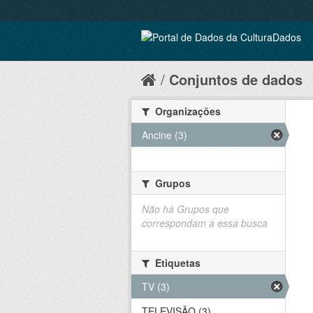
Conjuntos de dados
Organizações
Ancine (3)
Grupos
Não há Grupos que
correspondam a essa busca
Etiquetas
TV (3)
TELEVISÃO (3)