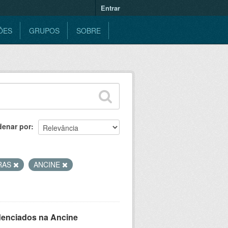
Entrar
ÕES
GRUPOS
SOBRE
denar por
RAS
ANCINE
denciados na Ancine