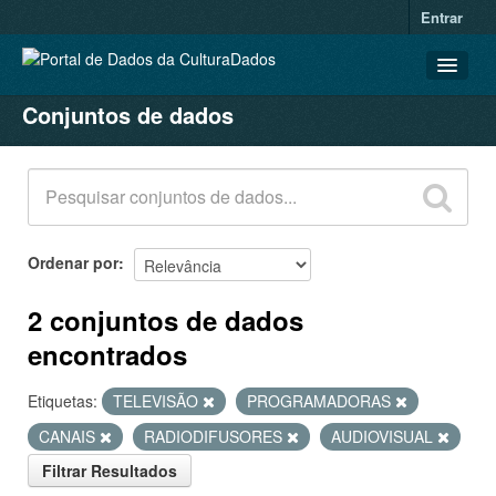
Entrar
Conjuntos de dados
CONJUNTOS DE DADOS
ORGANIZAÇÕES
GRUPOS
SOBRE
Ordenar por
2 conjuntos de dados
encontrados
Etiquetas:
TELEVISÃO
PROGRAMADORAS
CANAIS
RADIODIFUSORES
AUDIOVISUAL
Filtrar Resultados