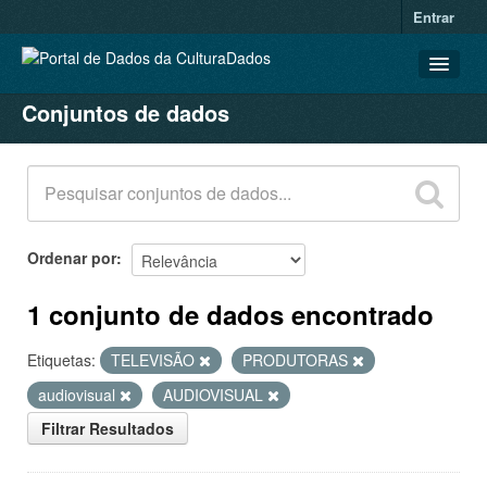
Entrar
Conjuntos de dados
CONJUNTOS DE DADOS
ORGANIZAÇÕES
GRUPOS
SOBRE
Ordenar por
1 conjunto de dados encontrado
Etiquetas:
TELEVISÃO
PRODUTORAS
audiovisual
AUDIOVISUAL
Filtrar Resultados