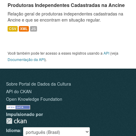
Produtoras Independentes Cadastradas na Ancine
Relação geral de produtoras independentes cadastradas na
Ancine e que se encontram em situação regular.
CSV
XML
JS
Você também pode ter acesso a esses registros usando a
API
(veja
Documentação da API
).
Sobre Portal de Dados da Cultura
API do CKAN
Open Knowledge Foundation
Impulsionado por
Idioma