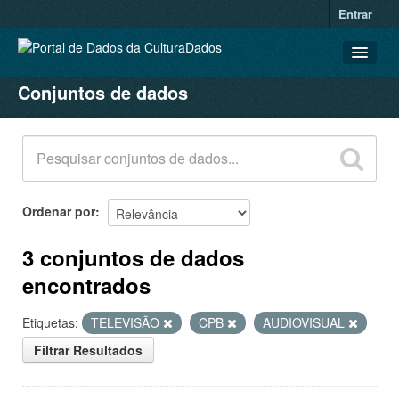
Entrar
Conjuntos de dados
CONJUNTOS DE DADOS
ORGANIZAÇÕES
GRUPOS
SOBRE
Ordenar por
3 conjuntos de dados
encontrados
Etiquetas:
TELEVISÃO
CPB
AUDIOVISUAL
Filtrar Resultados