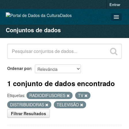
Entrar
Conjuntos de dados
CONJUNTOS DE DADOS
ORGANIZAÇÕES
GRUPOS
SOBRE
Ordenar por
1 conjunto de dados encontrado
Etiquetas:
RADIODIFUSORES
TV
DISTRIBUIDORAS
TELEVISÃO
Filtrar Resultados