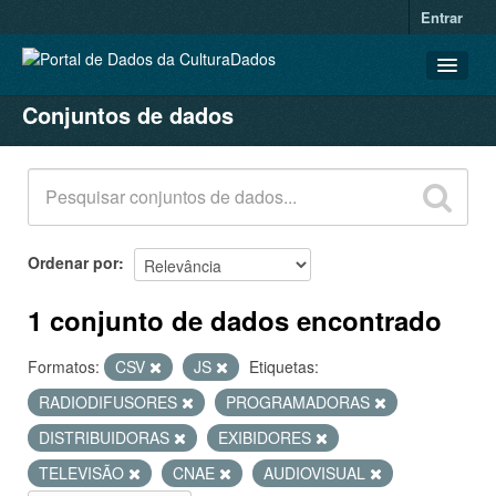
Entrar
Conjuntos de dados
CONJUNTOS DE DADOS
ORGANIZAÇÕES
GRUPOS
SOBRE
Ordenar por
1 conjunto de dados encontrado
Formatos:
CSV
JS
Etiquetas:
RADIODIFUSORES
PROGRAMADORAS
DISTRIBUIDORAS
EXIBIDORES
TELEVISÃO
CNAE
AUDIOVISUAL