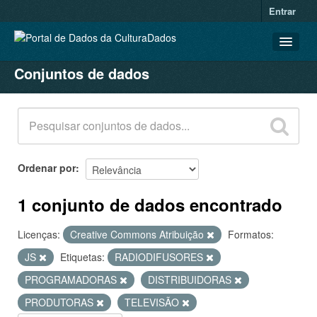
Entrar
Conjuntos de dados
CONJUNTOS DE DADOS
ORGANIZAÇÕES
GRUPOS
SOBRE
Ordenar por
1 conjunto de dados encontrado
Licenças:
Creative Commons Atribuição
Formatos:
JS
Etiquetas:
RADIODIFUSORES
PROGRAMADORAS
DISTRIBUIDORAS
PRODUTORAS
TELEVISÃO