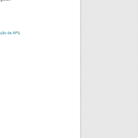
ção da API
).