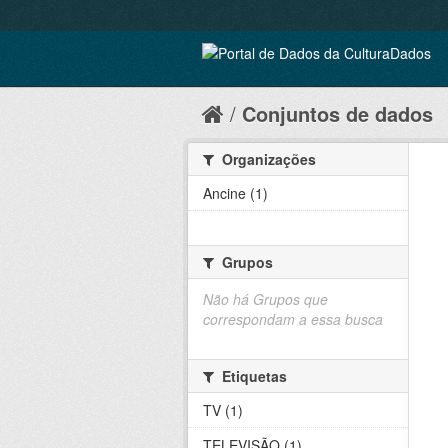
Conjuntos de dados
Organizações
Ancine (1)
Grupos
Não há Grupos que
correspondam a essa busca
Etiquetas
TV (1)
TELEVISÃO (1)