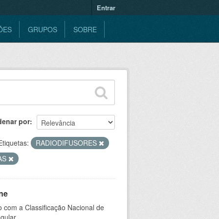
Entrar
ÕES
GRUPOS
SOBRE
denar por
Etiquetas:
RADIODIFUSORES
AS
ne
 com a Classificação Nacional de
gular.