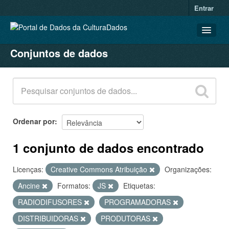
Entrar
Conjuntos de dados
CONJUNTOS DE DADOS
ORGANIZAÇÕES
GRUPOS
SOBRE
Ordenar por
1 conjunto de dados encontrado
Licenças:
Creative Commons Atribuição
Organizações:
Ancine
Formatos:
JS
Etiquetas:
RADIODIFUSORES
PROGRAMADORAS
DISTRIBUIDORAS
PRODUTORAS