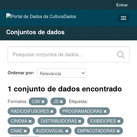
Entrar
Conjuntos de dados
CONJUNTOS DE DADOS
ORGANIZAÇÕES
GRUPOS
SOBRE
Ordenar por
1 conjunto de dados encontrado
Formatos:
CSV
JS
Etiquetas:
RADIODIFUSORES
PROGRAMADORAS
CINEMA
DISTRIBUIDORAS
EXIBIDORES
CNAE
AUDIOVISUAL
EMPACOTADORAS