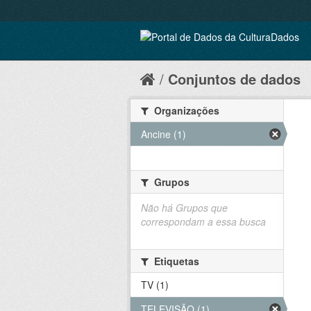
Conjuntos de dados
Organizações
Ancine (1)
Grupos
Não há Grupos que
correspondam a essa busca
Etiquetas
TV (1)
TELEVISÃO (1)