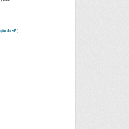
ção da API
).