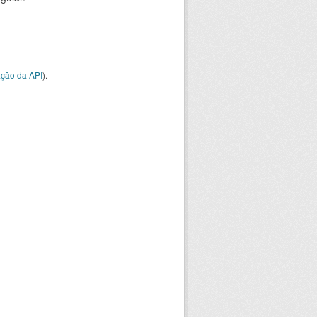
ção da API
).