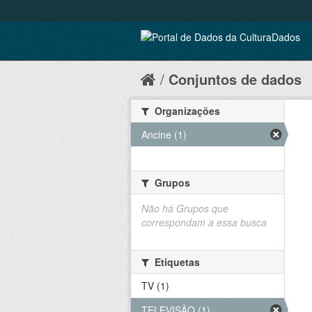
Conjuntos de dados
Organizações
Ancine (1)
Grupos
Não há Grupos que
correspondam a essa busca
Etiquetas
TV (1)
TELEVISÃO (1)