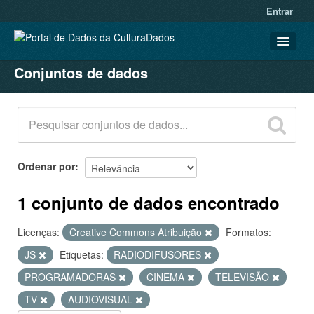
Entrar
Conjuntos de dados
CONJUNTOS DE DADOS
ORGANIZAÇÕES
GRUPOS
SOBRE
Ordenar por
1 conjunto de dados encontrado
Licenças:
Creative Commons Atribuição
Formatos:
JS
Etiquetas:
RADIODIFUSORES
PROGRAMADORAS
CINEMA
TELEVISÃO
TV
AUDIOVISUAL