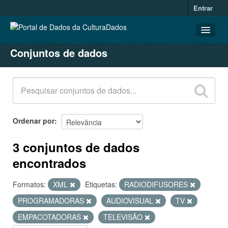
Entrar
Conjuntos de dados
CONJUNTOS DE DADOS
ORGANIZAÇÕES
GRUPOS
SOBRE
Ordenar por
3 conjuntos de dados
encontrados
Formatos:
XML
Etiquetas:
RADIODIFUSORES
PROGRAMADORAS
AUDIOVISUAL
TV
EMPACOTADORAS
TELEVISÃO