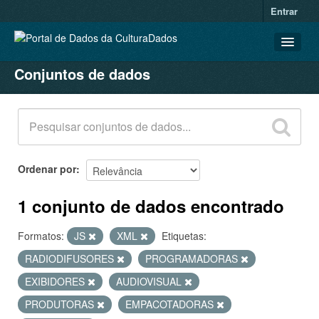
Entrar
Conjuntos de dados
CONJUNTOS DE DADOS
ORGANIZAÇÕES
GRUPOS
SOBRE
Ordenar por
1 conjunto de dados encontrado
Formatos:
JS
XML
Etiquetas:
RADIODIFUSORES
PROGRAMADORAS
EXIBIDORES
AUDIOVISUAL
PRODUTORAS
EMPACOTADORAS