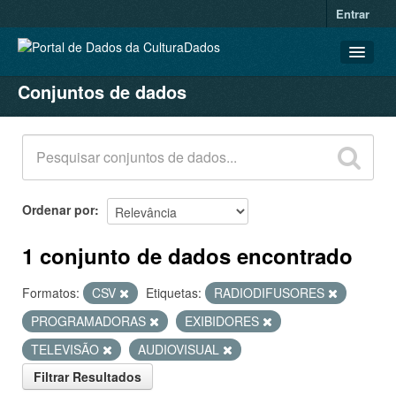
Entrar
Conjuntos de dados
CONJUNTOS DE DADOS
ORGANIZAÇÕES
GRUPOS
SOBRE
Ordenar por
1 conjunto de dados encontrado
Formatos:
CSV
Etiquetas:
RADIODIFUSORES
PROGRAMADORAS
EXIBIDORES
TELEVISÃO
AUDIOVISUAL
Filtrar Resultados