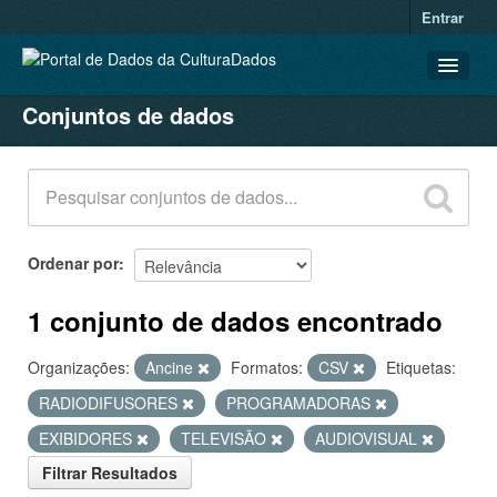
Entrar
Conjuntos de dados
CONJUNTOS DE DADOS
ORGANIZAÇÕES
GRUPOS
SOBRE
Ordenar por
1 conjunto de dados encontrado
Organizações:
Ancine
Formatos:
CSV
Etiquetas:
RADIODIFUSORES
PROGRAMADORAS
EXIBIDORES
TELEVISÃO
AUDIOVISUAL
Filtrar Resultados