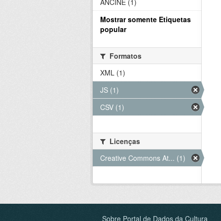
ANCINE (1)
Mostrar somente Etiquetas
popular
Formatos
XML (1)
JS (1)
CSV (1)
Licenças
Creative Commons At... (1)
Sobre Portal de Dados da Cultura