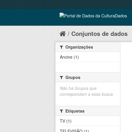
Conjuntos de dados
Organizações
Ancine (1)
Grupos
Não há Grupos que
correspondam a essa busca
Etiquetas
TV (1)
TELEVISÃO (1)