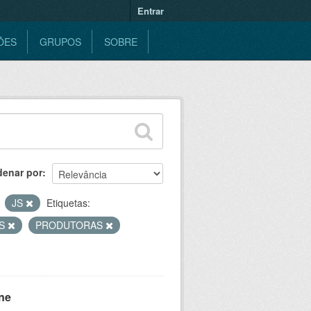
Entrar
ÕES
GRUPOS
SOBRE
denar por
JS
Etiquetas:
ES
PRODUTORAS
ne