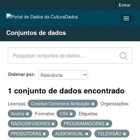
Entrar
Conjuntos de dados
CONJUNTOS DE DADOS
ORGANIZAÇÕES
GRUPOS
SOBRE
Ordenar por
1 conjunto de dados encontrado
Licenças:
Creative Commons Atribuição
Organizações:
Ancine
Formatos:
CSV
Etiquetas:
RADIODIFUSORES
PROGRAMADORAS
PRODUTORAS
AUDIOVISUAL
TELEVISÃO