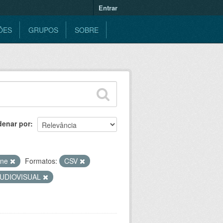
Entrar
ÕES
GRUPOS
SOBRE
denar por
ine
Formatos:
CSV
UDIOVISUAL