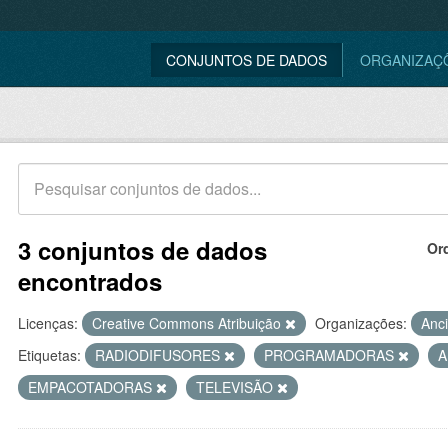
CONJUNTOS DE DADOS
ORGANIZAÇ
3 conjuntos de dados
Or
encontrados
Licenças:
Creative Commons Atribuição
Organizações:
Anc
Etiquetas:
RADIODIFUSORES
PROGRAMADORAS
A
EMPACOTADORAS
TELEVISÃO