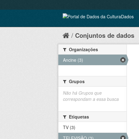
Conjuntos de dados
Organizações
Ancine (3)
Grupos
Não há Grupos que
correspondam a essa busca
Etiquetas
TV (3)
TELEVISÃO (3)