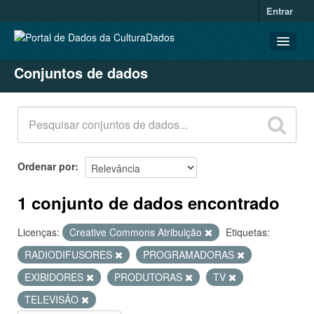
Entrar
Conjuntos de dados
CONJUNTOS DE DADOS
ORGANIZAÇÕES
GRUPOS
SOBRE
Ordenar por
1 conjunto de dados encontrado
Licenças:
Creative Commons Atribuição
Etiquetas:
RADIODIFUSORES
PROGRAMADORAS
EXIBIDORES
PRODUTORAS
TV
TELEVISÃO