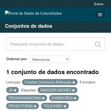
Entrar
Conjuntos de dados
CONJUNTOS DE DADOS
ORGANIZAÇÕES
GRUPOS
SOBRE
Ordenar por
1 conjunto de dados encontrado
Licenças:
Creative Commons Atribuição
Formatos:
JS
Etiquetas:
RADIODIFUSORES
PROGRAMADORAS
EXIBIDORES
PRODUTORAS
TELEVISÃO