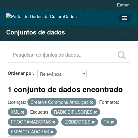
Entrar
Conjuntos de dados
CONJUNTOS DE DADOS
ORGANIZAÇÕES
GRUPOS
SOBRE
Ordenar por
1 conjunto de dados encontrado
Licenças:
Creative Commons Atribuição
Formatos:
XML
Etiquetas:
RADIODIFUSORES
PROGRAMADORAS
EXIBIDORES
TV
EMPACOTADORAS