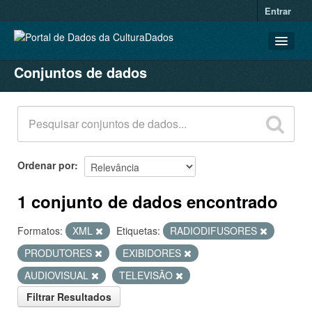
Entrar
Conjuntos de dados
CONJUNTOS DE DADOS
ORGANIZAÇÕES
GRUPOS
SOBRE
Ordenar por
1 conjunto de dados encontrado
Formatos:
XML
Etiquetas:
RADIODIFUSORES
PRODUTORES
EXIBIDORES
AUDIOVISUAL
TELEVISÃO
Filtrar Resultados