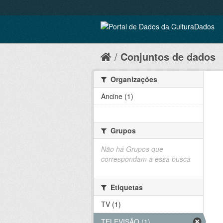
Conjuntos de dados
Organizações
Ancine (1)
Grupos
Não há Grupos que
correspondam a essa busca
Etiquetas
TV (1)
TELEVISÃO (1)