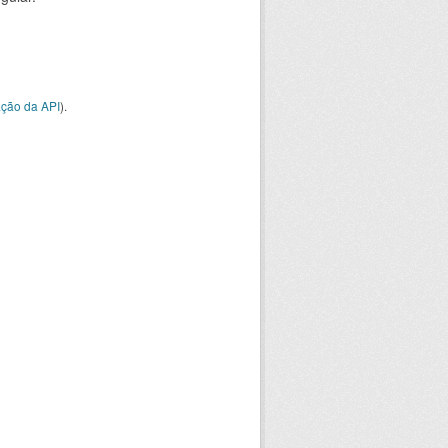
ção da API
).