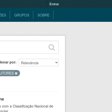
Entrar
ÕES
GRUPOS
SOBRE
denar por
UTORES
ne
 com a Classificação Nacional de
gular.