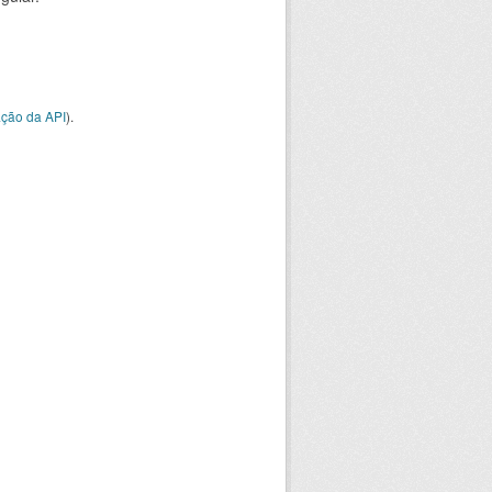
ção da API
).