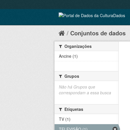
Conjuntos de dados
Organizações
Ancine (1)
Grupos
Não há Grupos que
correspondam a essa busca
Etiquetas
TV (1)
TELEVISÃO (1)