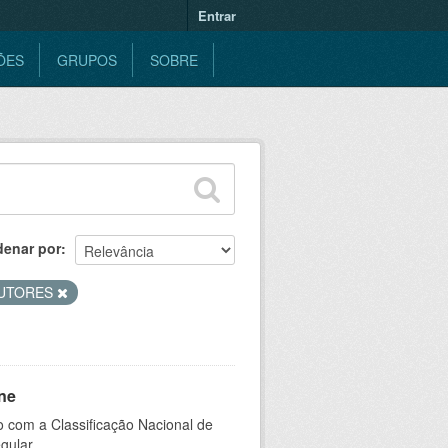
Entrar
ÕES
GRUPOS
SOBRE
denar por
UTORES
ne
 com a Classificação Nacional de
gular.