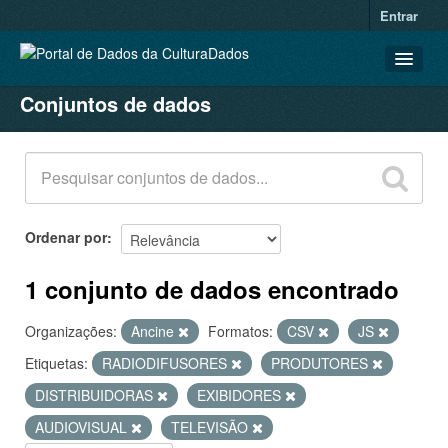
Entrar
Conjuntos de dados
CONJUNTOS DE DADOS
ORGANIZAÇÕES
GRUPOS
SOBRE
Ordenar por
1 conjunto de dados encontrado
Organizações:
Ancine
Formatos:
CSV
JS
Etiquetas:
RADIODIFUSORES
PRODUTORES
DISTRIBUIDORAS
EXIBIDORES
AUDIOVISUAL
TELEVISÃO