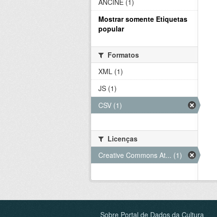
ANCINE (1)
Mostrar somente Etiquetas
popular
Formatos
XML (1)
JS (1)
CSV (1)
Licenças
Creative Commons At... (1)
Sobre Portal de Dados da Cultura