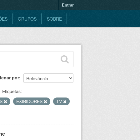
Entrar
ÕES
GRUPOS
SOBRE
denar por
Etiquetas:
AS
EXIBIDORES
TV
ne