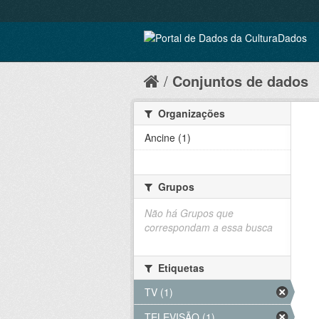
Conjuntos de dados
Organizações
Ancine (1)
Grupos
Não há Grupos que
correspondam a essa busca
Etiquetas
TV (1)
TELEVISÃO (1)