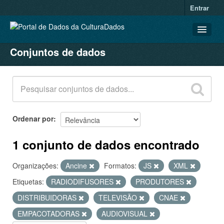
Entrar
Conjuntos de dados
CONJUNTOS DE DADOS
ORGANIZAÇÕES
GRUPOS
SOBRE
Ordenar por
1 conjunto de dados encontrado
Organizações:
Ancine
Formatos:
JS
XML
Etiquetas:
RADIODIFUSORES
PRODUTORES
DISTRIBUIDORAS
TELEVISÃO
CNAE
EMPACOTADORAS
AUDIOVISUAL