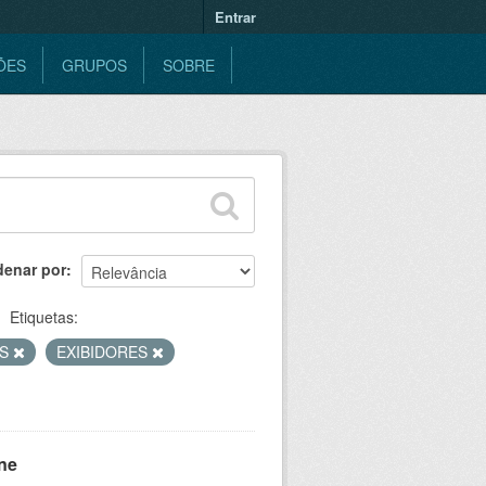
Entrar
ÕES
GRUPOS
SOBRE
denar por
Etiquetas:
AS
EXIBIDORES
ne