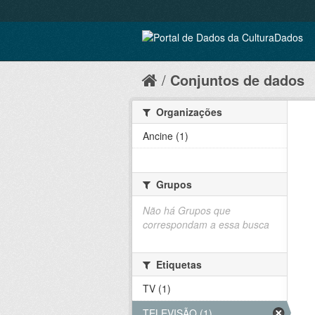
Conjuntos de dados
Organizações
Ancine (1)
Grupos
Não há Grupos que
correspondam a essa busca
Etiquetas
TV (1)
TELEVISÃO (1)