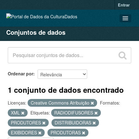
Entrar
Conjuntos de dados
CONJUNTOS DE DADOS
ORGANIZAÇÕES
GRUPOS
SOBRE
Ordenar por
1 conjunto de dados encontrado
Licenças:
Creative Commons Atribuição
Formatos:
XML
Etiquetas:
RADIODIFUSORES
PRODUTORES
DISTRIBUIDORAS
EXIBIDORES
PRODUTORAS