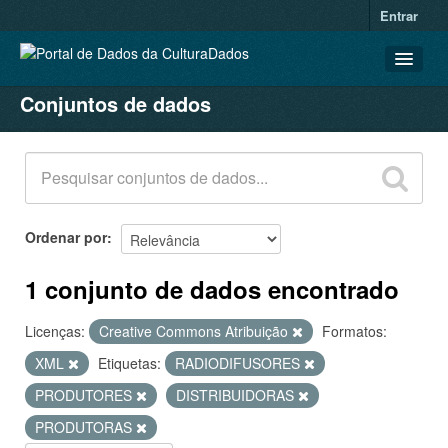
Entrar
Conjuntos de dados
CONJUNTOS DE DADOS
ORGANIZAÇÕES
GRUPOS
SOBRE
Ordenar por
1 conjunto de dados encontrado
Licenças:
Creative Commons Atribuição
Formatos:
XML
Etiquetas:
RADIODIFUSORES
PRODUTORES
DISTRIBUIDORAS
PRODUTORAS