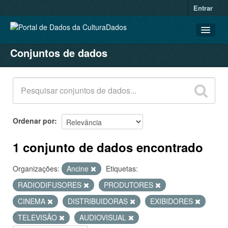
Entrar
Conjuntos de dados
CONJUNTOS DE DADOS
ORGANIZAÇÕES
GRUPOS
SOBRE
Ordenar por
1 conjunto de dados encontrado
Organizações:
Ancine
Etiquetas:
RADIODIFUSORES
PRODUTORES
CINEMA
DISTRIBUIDORAS
EXIBIDORES
TELEVISÃO
AUDIOVISUAL