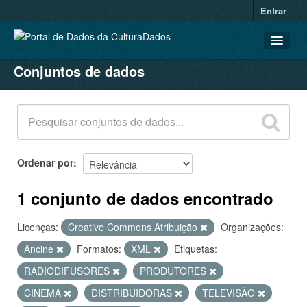
Entrar
Conjuntos de dados
CONJUNTOS DE DADOS
ORGANIZAÇÕES
GRUPOS
SOBRE
Ordenar por
1 conjunto de dados encontrado
Licenças:
Creative Commons Atribuição
Organizações:
Ancine
Formatos:
XML
Etiquetas:
RADIODIFUSORES
PRODUTORES
CINEMA
DISTRIBUIDORAS
TELEVISÃO