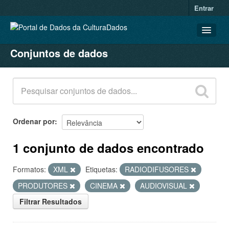
Entrar
Conjuntos de dados
CONJUNTOS DE DADOS
ORGANIZAÇÕES
GRUPOS
SOBRE
Ordenar por
1 conjunto de dados encontrado
Formatos:
XML
Etiquetas:
RADIODIFUSORES
PRODUTORES
CINEMA
AUDIOVISUAL
Filtrar Resultados